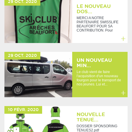
29
OCT.
2020
plus
LE NOUVEAU
DOS...
MERCI A NOTRE
PARTENAIRE SWISSLIFE
BEAUFORT POUR SA
CONTRIBUTION. Pour
cause COVID, il nous a
été...
En
savoir
29
OCT.
2020
plus
UN NOUVEAU
MIN...
Le club vient de faire
l'acquisition d'un nouveau
fourgon pour le transport de
nos jeunes. Lui et...
En
savoir
10
FÉVR.
2020
plus
NOUVELLE
TENUE...
DOSSIER SPONSORING
TENUES2.pdf