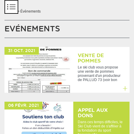
Panneau de gestion des cookies
Accueil
> Évènements
EVÉNEMENTS
31
OCT.
2021
VENTE DE
POMMES
Le ski club vous propose
une vente de pommes
provenant d'un producteur
de PALLUD 73 (voir bon
de...
En
savoir
06
FÉVR.
2021
plus
APPEL AUX
DONS
Dans ces temps difficiles, le
Ski Club vient de s'affilier à
la fondation du sport