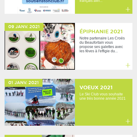
français afin...
En
savoir
09
JANV.
2021
plus
ÉPIPHANIE 2021
Notre partenaire Les Croës
du Beaufortain vous
propose ses galettes avec
les fèves à l'effigie du...
En
savoir
01
JANV.
2021
plus
VOEUX 2021
Le Ski Club vous souhaite
une très bonne année 2021
En
savoir