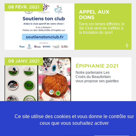
savoir
06
FÉVR.
2021
plus
APPEL AUX
DONS
Dans ces temps difficiles, le
Ski Club vient de s'affilier à
la fondation du sport
français afin...
En
savoir
09
JANV.
2021
plus
ÉPIPHANIE 2021
Notre partenaire Les
Croës du Beaufortain
vous propose ses galettes
avec les fèves à l'effigie
du...
En
savoir
Ce site utilise des cookies et vous donne le contrôle sur
plus
ceux que vous souhaitez activer