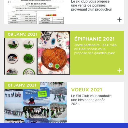
Le ski club vous propose
une vente de pommes
provenant d'un producteur
de PALLUD 73 (voir bon
de...
En
savoir
09
JANV.
2021
plus
ÉPIPHANIE 2021
Notre partenaire Les Croës
du Beaufortain vous
propose ses galettes avec
les fèves à l'effigie du...
En
savoir
01
JANV.
2021
plus
VOEUX 2021
Le Ski Club vous souhaite
une très bonne année
2021
En